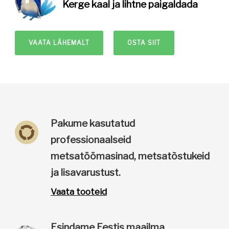
Kerge kaal
ja lihtne paigaldada
VAATA LÄHEMALT
OSTA SIIT
Pakume kasutatud
professionaalseid
metsatöömasinad, metsatõstukeid
ja lisavarustust.
Vaata tooteid
Esindame Eestis maailma