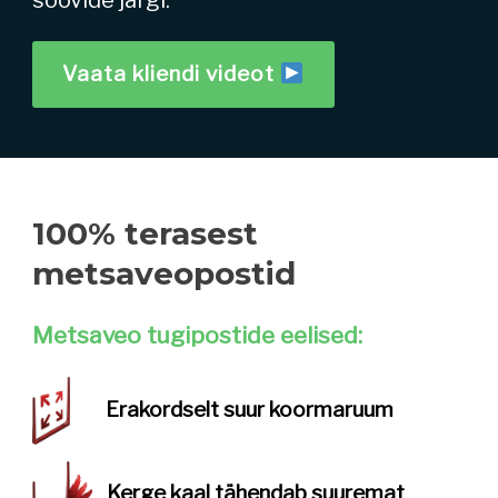
soovide järgi.
Vaata kliendi videot
100% terasest
metsaveopostid
Metsaveo tugipostide eelised:
Erakordselt
suur koormaruum
Kerge kaal
tähendab suuremat