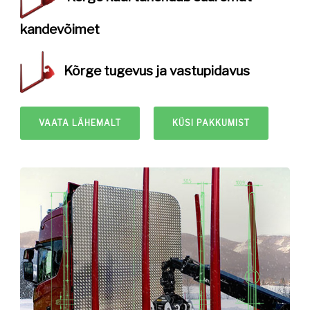
kandevõimet
Kõrge tugevus ja
vastupidavus
VAATA LÄHEMALT
KÜSI PAKKUMIST