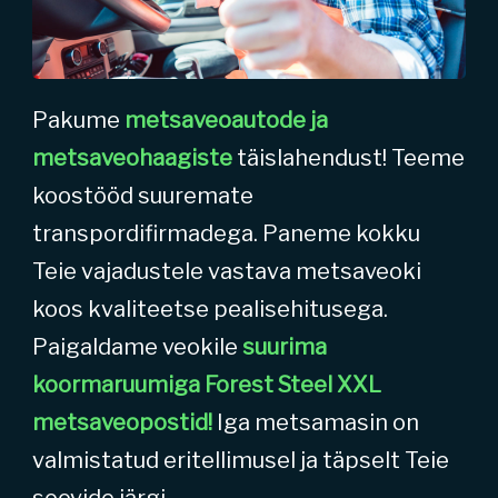
Pakume
metsaveoautode ja
metsaveohaagiste
täislahendust! Teeme
koostööd suuremate
transpordifirmadega. Paneme kokku
Teie vajadustele vastava metsaveoki
koos kvaliteetse pealisehitusega.
Paigaldame veokile
suurima
koormaruumiga Forest Steel XXL
metsaveopostid!
Iga metsamasin on
valmistatud eritellimusel ja täpselt Teie