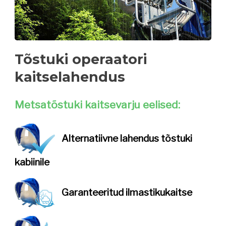
Tõstuki operaatori
kaitselahendus
Metsatõstuki kaitsevarju eelised:
Alternatiivne lahendus
tõstuki
kabiinile
Garanteeritud
ilmastikukaitse