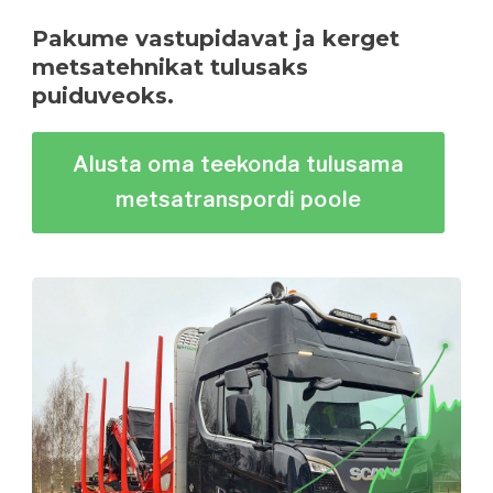
Pakume vastupidavat ja kerget
metsatehnikat tulusaks
puiduveoks.
Alusta oma teekonda tulusama
metsatranspordi poole