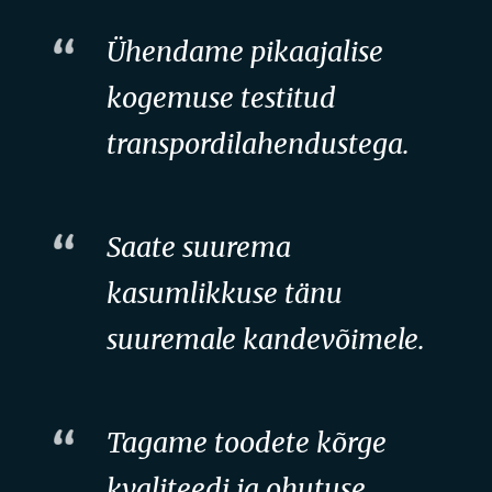
Ühendame pikaajalise
kogemuse testitud
transpordilahendustega.
Saate suurema
kasumlikkuse tänu
suuremale kandevõimele.
Tagame toodete kõrge
kvaliteedi ja ohutuse.