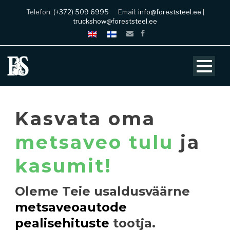
Telefon:
(+372) 509 6995
Email:
info@foreststeel.ee
|
truckshow@foreststeel.ee
Kasvata oma
metsaveo tulu
ja
kasumit!
Oleme Teie usaldusväärne
metsaveoautode
pealisehituste
tootja.