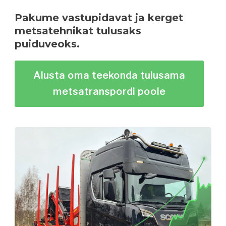
Pakume vastupidavat ja kerget
metsatehnikat tulusaks
puiduveoks.
Alusta oma teekonda tulusama
metsatranspordi poole