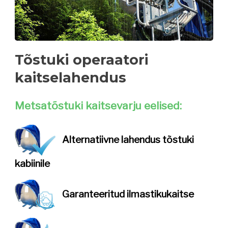
Tõstuki operaatori
kaitselahendus
Metsatõstuki kaitsevarju eelised:
Alternatiivne lahendus
tõstuki
kabiinile
Garanteeritud
ilmastikukaitse