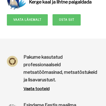
Kerge kaal
ja lihtne paigaldada
VAATA LÄHEMALT
OSTA SIIT
Pakume kasutatud
professionaalseid
metsatöömasinad, metsatõstukeid
ja lisavarustust.
Vaata tooteid
Esindame Eestis maailma