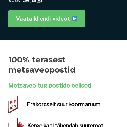
soovide järgi.
Vaata kliendi videot
100% terasest
metsaveopostid
Metsaveo tugipostide eelised:
Erakordselt
suur koormaruum
Kerge kaal
tähendab suuremat