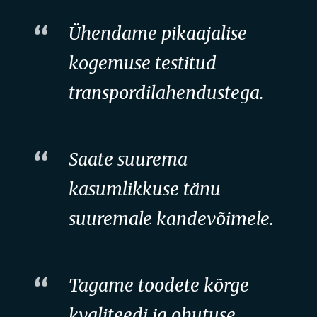
Ühendame pikaajalise
kogemuse testitud
transpordilahendustega.
Saate suurema
kasumlikkuse tänu
suuremale kandevõimele.
Tagame toodete kõrge
kvaliteedi ja ohutuse.