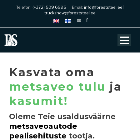
Telefon:
(+372) 509 6995
Email:
info@foreststeel.ee
|
truckshow@foreststeel.ee
Kasvata oma
metsaveo tulu
ja
kasumit!
Oleme Teie usaldusväärne
metsaveoautode
pealisehituste
tootja.