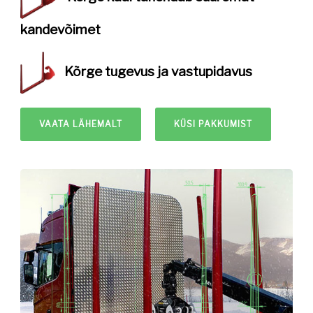
kandevõimet
Kõrge tugevus ja
vastupidavus
VAATA LÄHEMALT
KÜSI PAKKUMIST