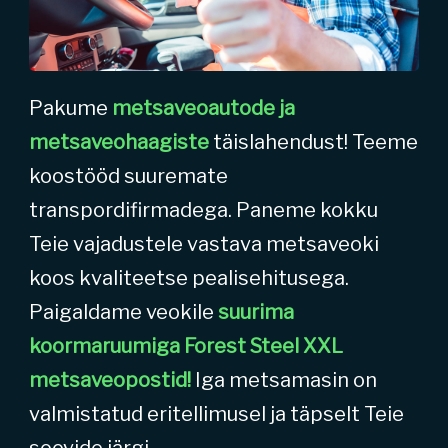
Pakume
metsaveoautode ja
metsaveohaagiste
täislahendust! Teeme
koostööd suuremate
transpordifirmadega. Paneme kokku
Teie vajadustele vastava metsaveoki
koos kvaliteetse pealisehitusega.
Paigaldame veokile
suurima
koormaruumiga Forest Steel XXL
metsaveopostid!
Iga metsamasin on
valmistatud eritellimusel ja täpselt Teie