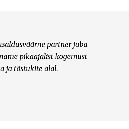
usaldusväärne partner juba
Omame pikaajalist kogemust
 ja tõstukite alal.