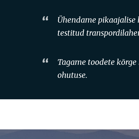
Ühendame pikaajalise
testitud transpordilah
Tagame toodete kõrge k
ohutuse.