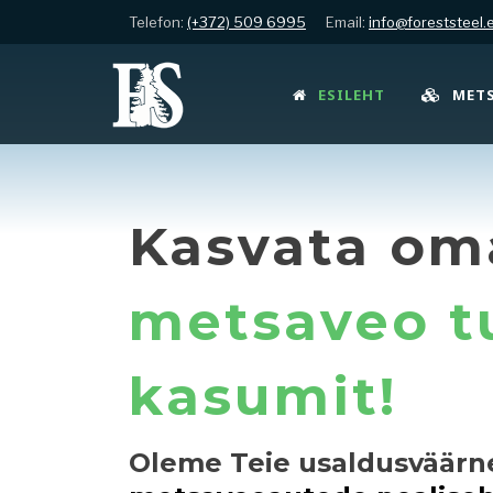
Telefon:
(+372) 509 6995
Email:
info@foreststeel.
ESILEHT
MET
Kasvata om
metsaveo t
kasumit!
Oleme Teie usaldusväärn