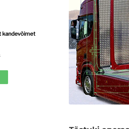
t kandevõimet
s
T