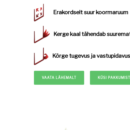
Erakordselt
suur koormaruum
Kerge kaal
tähendab suurema
Kõrge tugevus ja
vastupidavu
VAATA LÄHEMALT
KÜSI PAKKUMIS