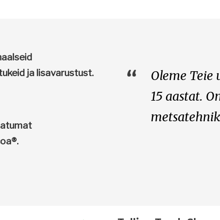
aalseid
eid ja lisavarustust.
Oleme Teie 
15 aastat. 
metsatehnika
natumat
coa®.