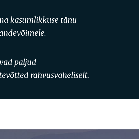
ma kasumlikkuse tänu
andevõimele.
vad paljud
tevõtted rahvusvaheliselt.