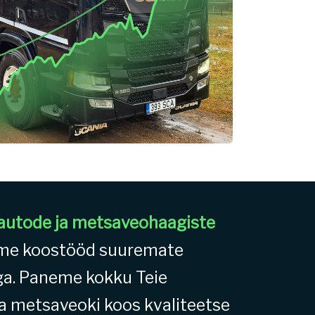
utode ja metsaveohaagiste
eme koostööd suuremate
ga. Paneme kokku Teie
a metsaveoki koos kvaliteetse