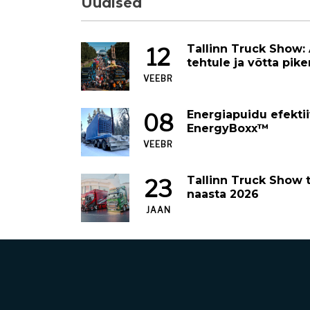
Uudised
Tallinn Truck Show:
12
tehtule ja võtta pik
VEEBR
Energiapuidu efekti
08
EnergyBoxx™
VEEBR
Tallinn Truck Show t
23
naasta 2026
JAAN