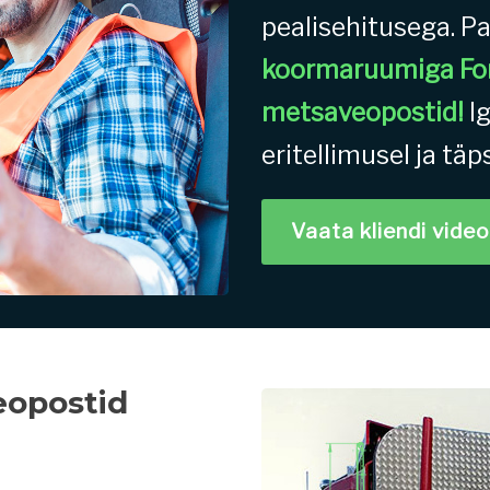
pealisehitusega. P
koormaruumiga For
metsaveopostid!
I
eritellimusel ja täp
Vaata kliendi vide
eopostid