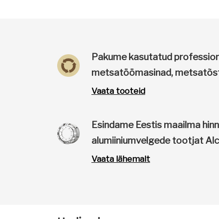
Pakume kasutatud profession
metsatöömasinad, metsatõstuk
Vaata tooteid
Esindame Eestis maailma hin
alumiiniumvelgede tootjat Al
Vaata lähemalt