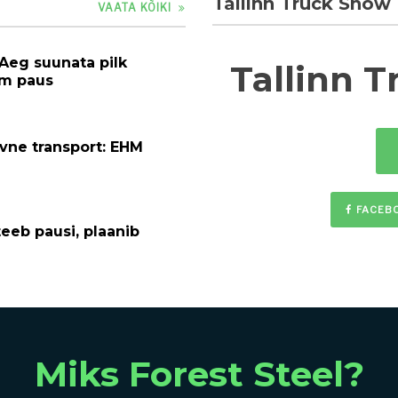
Tallinn Truck Show
VAATA KÕIKI
 Aeg suunata pilk
Tallinn 
em paus
ivne transport: EHM
FACEB
eeb pausi, plaanib
Miks Forest Steel?