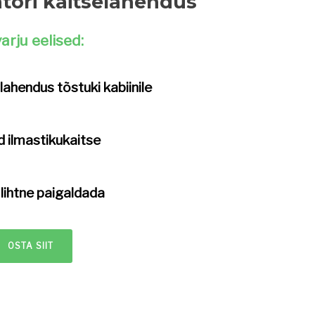
tori kaitselahendus
rju eelised:
 lahendus
tõstuki kabiinile
d
ilmastikukaitse
 lihtne paigaldada
OSTA SIIT