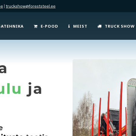
ee
|
truckshow@foreststeel.ee
SATEHNIKA
E-POOD
MEIST
TRUCK SHOW
a
ulu
ja
e