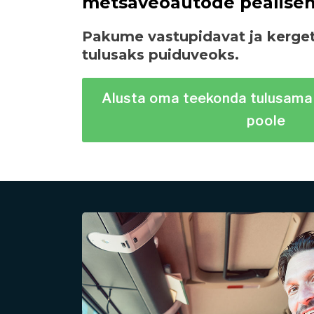
metsaveoautode pealiseh
Pakume vastupidavat ja kerge
tulusaks puiduveoks.
Alusta oma teekonda tulusama
poole