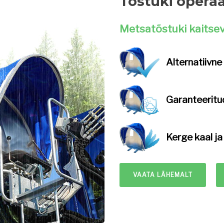
Tõstuki operaa
Metsatõstuki kaitseva
Alternatiivne
Garanteeritu
Kerge kaal
ja
VAATA LÄHEMALT