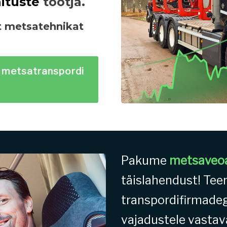
ituste
tootja.
t metsatehnikat
 metsatranspordi
Pakume
metsaveoa
täislahendust! Te
transpordifirmade
vajadustele vastav