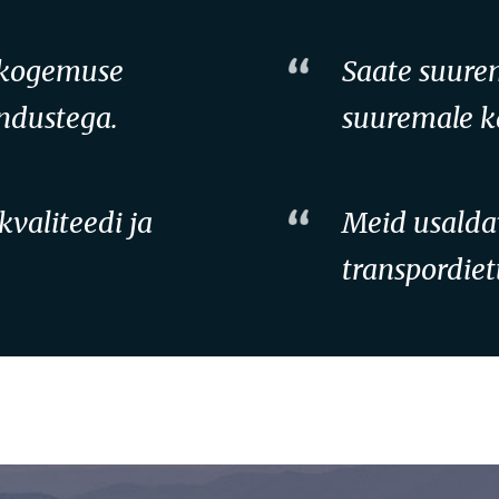
 kogemuse
Saate suure
endustega.
suuremale k
valiteedi ja
Meid usalda
transpordiet