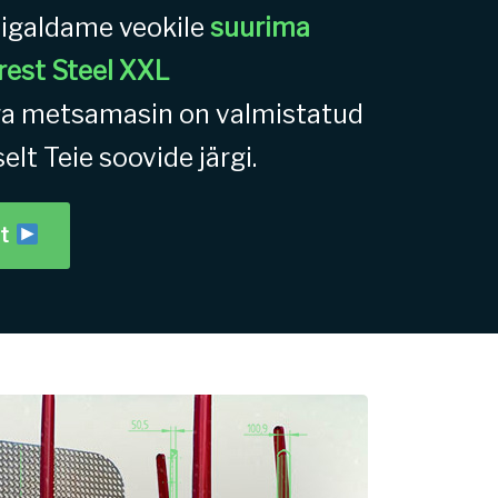
aigaldame veokile
suurima
est Steel XXL
ga metsamasin on valmistatud
selt Teie soovide järgi.
ot