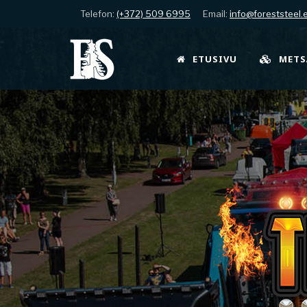
Telefon:
(+372) 509 6995
Email:
info@foreststeel.
ETUSIVU
METS