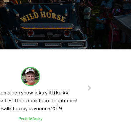
nomainen show, joka ylitti kaikki
et! Erittäin onnistunut tapahtuma!
Osallistun myös vuonna 2019.
Pertti Mörsky