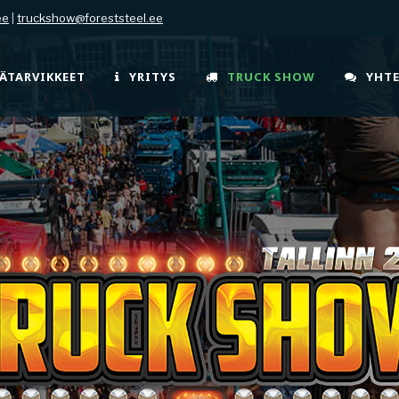
ee
|
truckshow@foreststeel.ee
ÄTARVIKKEET
YRITYS
TRUCK SHOW
YHT