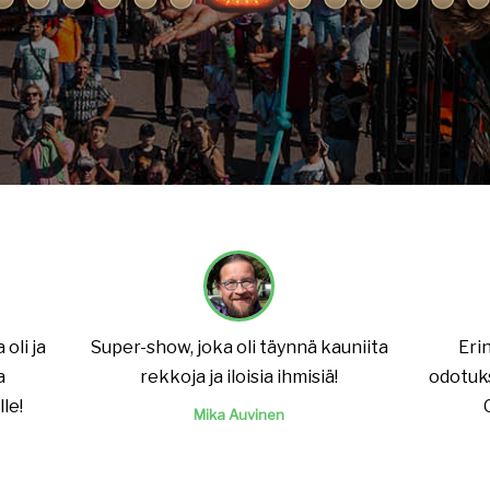
oli ja
Super-show, joka oli täynnä kauniita
Eri
a
rekkoja ja iloisia ihmisiä!
odotuks
le!
Mika Auvinen