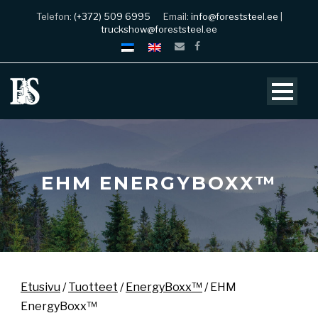
Telefon:
(+372) 509 6995
Email:
info@foreststeel.ee
|
truckshow@foreststeel.ee
EHM ENERGYBOXX™
Etusivu
/
Tuotteet
/
EnergyBoxx™
/ EHM
EnergyBoxx™