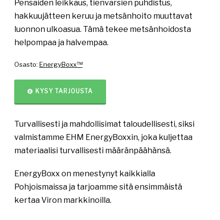
Pensaiden leikkaus, tienvarsien puhdistus,
hakkuujätteen keruu ja metsänhoito muuttavat
luonnon ulkoasua. Tämä tekee metsänhoidosta
helpompaa ja halvempaa.
Osasto:
EnergyBoxx™
KYSY TARJOUSTA
Turvallisesti ja mahdollisimat taloudellisesti, siksi
valmistamme EHM EnergyBoxxin, joka kuljettaa
materiaalisi turvallisesti määränpäähänsä.
EnergyBoxx on menestynyt kaikkialla
Pohjoismaissa ja tarjoamme sitä ensimmäistä
kertaa Viron markkinoilla.