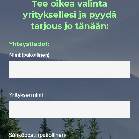
Tee oikea valinta
yrityksellesi ja pyydä
tarjous jo tänään:
Yhteystiedot:
Nimi: (pakollinen)
Yrityksen nimi:
Sähköposti: (pakollinen)