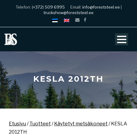
Telefon:
(+372) 509 6995
Email:
info@foreststeel.ee
|
truckshow@foreststeel.ee
KESLA 2012TH
Etusivu
/
Tuotteet
/
Käytetyt metsäkoneet
/ KESLA
2012TH