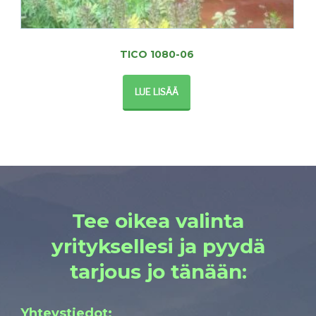
TICO 1080-06
LUE LISÄÄ
Tee oikea valinta
yrityksellesi ja pyydä
tarjous jo tänään:
Yhteystiedot: