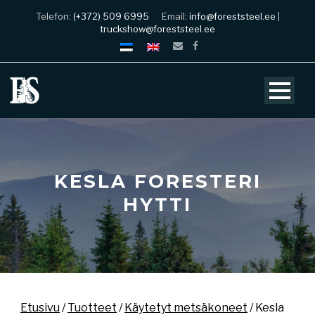
Telefon:
(+372) 509 6995
Email:
info@foreststeel.ee
|
truckshow@foreststeel.ee
KESLA FORESTERI
HYTTI
Etusivu
/
Tuotteet
/
Käytetyt metsäkoneet
/ Kesla