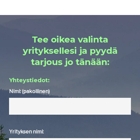
Tee oikea valinta
yrityksellesi ja pyydä
tarjous jo tänään:
Yhteystiedot:
Nimi: (pakollinen)
Yrityksen nimi: