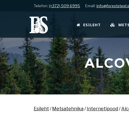
Telefon:
(+372) 509 6995
Email:
info@foreststeel.
ESILEHT
MET
ALCO
Esileht
/
Metsatehnika
/
Internetipood
/
Alc