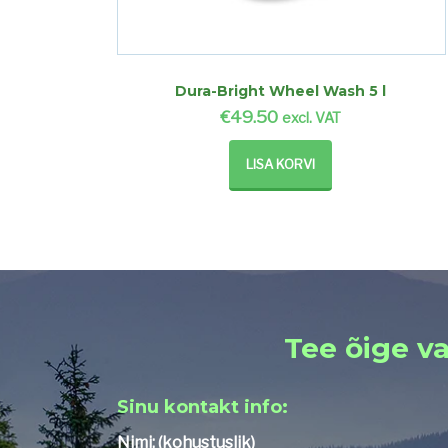
Dura-Bright Wheel Wash 5 l
€
49.50
excl. VAT
LISA KORVI
Tee õige va
Sinu kontakt info:
Nimi: (kohustuslik)