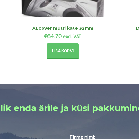
ALcover mutri kate 32mm
D
€
64.70
excl. VAT
LISA KORVI
lik enda ärile ja küsi pakkumin
Firma nimi: