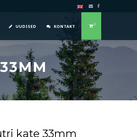
0
UUDISED
KONTAKT
 33MM
tri kate 33mm