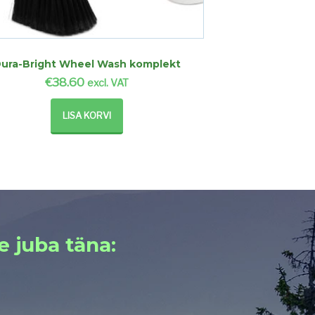
ura-Bright Wheel Wash komplekt
€
38.60
excl. VAT
LISA KORVI
e juba täna: