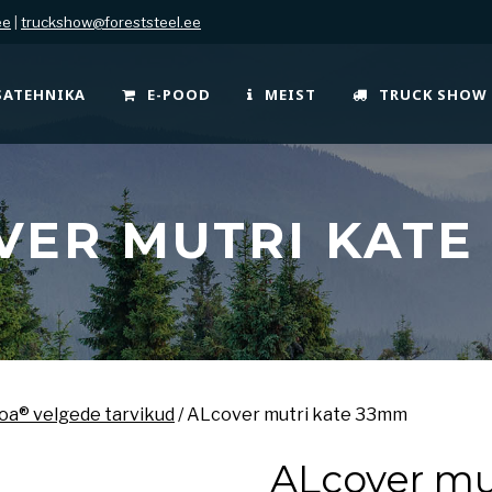
ee
|
truckshow@foreststeel.ee
SATEHNIKA
E-POOD
MEIST
TRUCK SHOW
VER MUTRI KATE
oa® velgede tarvikud
/ ALcover mutri kate 33mm
ALcover mu