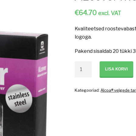
€
64.70
excl. VAT
Kvaliteetsed roostevabast
logoga.
Pakend sisaldab 20 tükki 
ALcover
LISA KORVI
mutri
kate
33mm
Kategooriad:
Alcoa® velgede ta
kogus