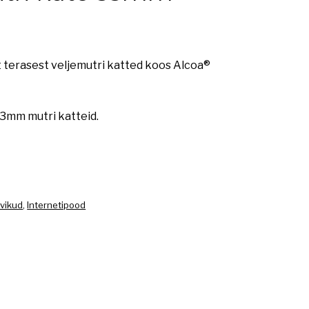
 terasest veljemutri katted koos Alcoa®
33mm mutri katteid.
rvikud
,
Internetipood