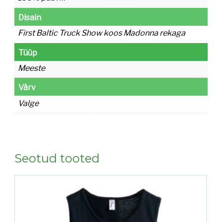
Disain
First Baltic Truck Show koos Madonna rekaga
Tüüp
Meeste
Värv
Valge
Seotud tooted