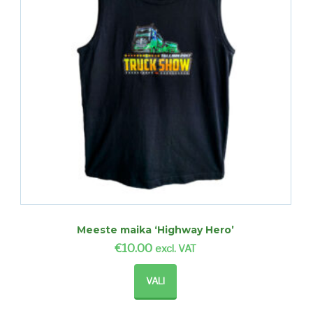
Meeste maika ‘Highway Hero’
€
10.00
excl. VAT
Sellel
tootel
VALI
on
mitu