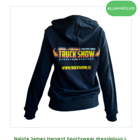
varianti.
ALLAHINDLUS!
Valikuid
saab
teha
tootelehel.
Naiste James Harvest Sportswear dressipluus L