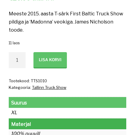
Meeste 2015. aasta T-särk First Baltic Truck Show
pildiga ja ‘Madonna’ veokiga. James Nicholson
toode.
11 laos
Meeste
LISA KORVI
2015.
aasta
James
Tootekood:
TTS1010
Kategooria:
Tallinn Truck Show
Nicholson
T-
Suurus
särk
XL
'Madonna'
XL
Materjal
kogus
100% puuvill