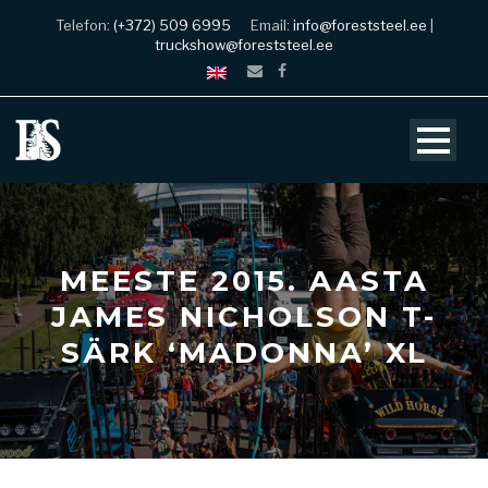
Telefon:
(+372) 509 6995
Email:
info@foreststeel.ee
|
truckshow@foreststeel.ee
MEESTE 2015. AASTA
JAMES NICHOLSON T-
SÄRK ‘MADONNA’ XL