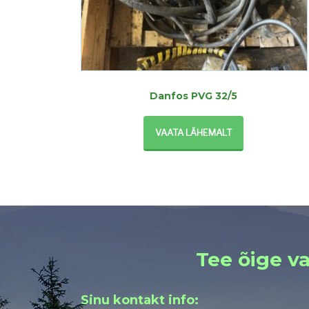
Danfos PVG 32/5
VAATA LÄHEMALT
Tee õige va
Sinu kontakt info: