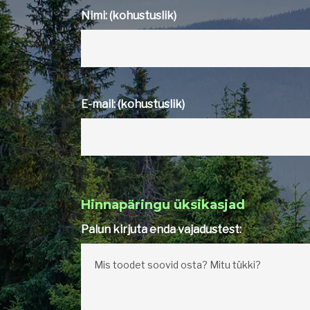
Nimi: (kohustuslik)
E-mail: (kohustuslik)
Hinnapäringu üksikasjad
Palun kirjuta enda vajadustest: