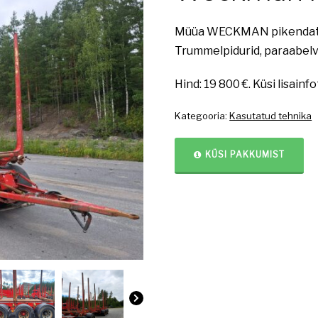
Müüa WECKMAN pikendatav
Trummelpidurid, paraabelve
Hind: 19 800 €. Küsi lisainfo
Kategooria:
Kasutatud tehnika
KÜSI PAKKUMIST