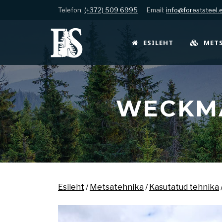
Telefon:
(+372) 509 6995
Email:
info@foreststeel.
ESILEHT
MET
WECKMA
Esileht
/
Metsatehnika
/
Kasutatud tehnika