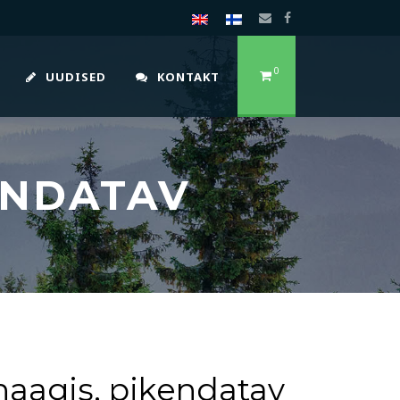
0
UUDISED
KONTAKT
ENDATAV
agis, pikendatav