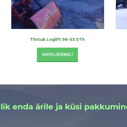
Tõstuk Loglift 96-03 STh
VAATA LÄHEMALT
lik enda ärile ja küsi pakkumin