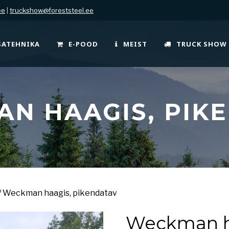
ee
|
truckshow@foreststeel.ee
SATEHNIKA
E-POOD
MEIST
TRUCK SHOW
N HAAGIS, PIK
/ Weckman haagis, pikendatav
Weckman ha