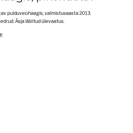
 puiduveohaagis, valmistusaasta 2013.
drud. Äsja läbitud ülevaatus.
t!