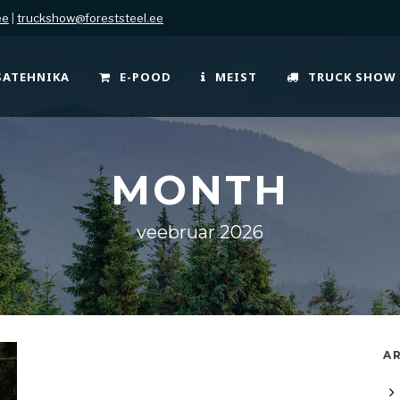
ee
|
truckshow@foreststeel.ee
SATEHNIKA
E-POOD
MEIST
TRUCK SHOW
MONTH
veebruar 2026
AR