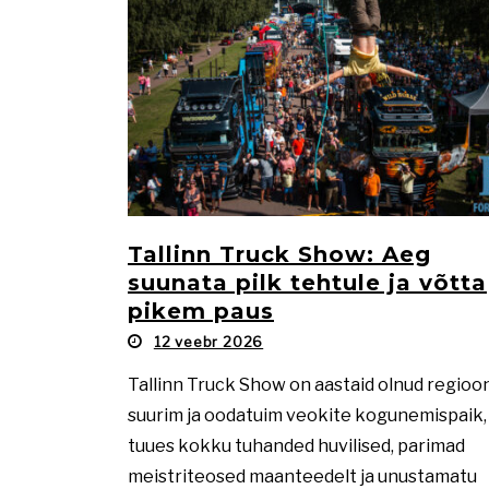
Tallinn Truck Show: Aeg
suunata pilk tehtule ja võtta
pikem paus
12 veebr 2026
Tallinn Truck Show on aastaid olnud regioo
suurim ja oodatuim veokite kogunemispaik,
tuues kokku tuhanded huvilised, parimad
meistriteosed maanteedelt ja unustamatu