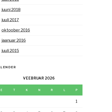
juuni 2018
juuli 2017
oktoober 2016
jaanuar 2016
juuli 2015
ALENDER
VEEBRUAR 2026
E
T
K
N
R
L
P
1