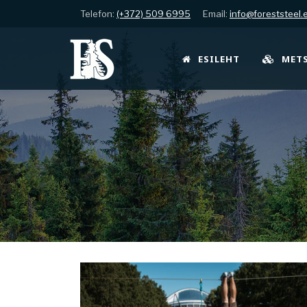
Telefon:
(+372) 509 6995
Email:
info@foreststeel.
ESILEHT
MET