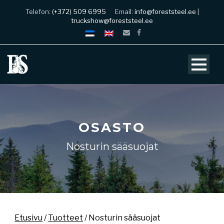
Telefon:
(+372) 509 6995
Email:
info@foreststeel.ee
|
truckshow@foreststeel.ee
OSASTO
Nosturin sääsuojat
Etusivu
/
Tuotteet
/ Nosturin sääsuojat