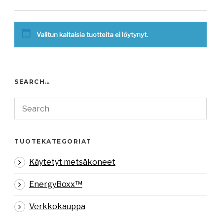
Valitun kaltaisia tuotteita ei löytynyt.
SEARCH…
TUOTEKATEGORIAT
Käytetyt metsäkoneet
EnergyBoxx™
Verkkokauppa