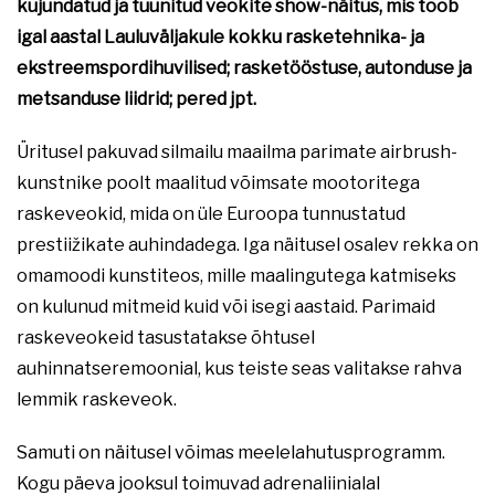
kujundatud ja tuunitud veokite show-näitus, mis toob
igal aastal Lauluväljakule kokku rasketehnika- ja
ekstreemspordihuvilised; rasketööstuse, autonduse ja
metsanduse liidrid; pered jpt.
Üritusel pakuvad silmailu maailma parimate airbrush-
kunstnike poolt maalitud võimsate mootoritega
raskeveokid, mida on üle Euroopa tunnustatud
prestiižikate auhindadega. Iga näitusel osalev rekka on
omamoodi kunstiteos, mille maalingutega katmiseks
on kulunud mitmeid kuid või isegi aastaid. Parimaid
raskeveokeid tasustatakse õhtusel
auhinnatseremoonial, kus teiste seas valitakse rahva
lemmik raskeveok.
Samuti on näitusel võimas meelelahutusprogramm.
Kogu päeva jooksul toimuvad adrenaliinialal