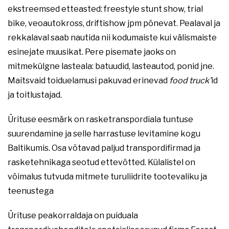
ekstreemsed etteasted: freestyle stunt show, trial
bike, veoautokross, driftishow jpm põnevat. Pealaval ja
rekkalaval saab nautida nii kodumaiste kui välismaiste
esinejate muusikat. Pere pisemate jaoks on
mitmekülgne lasteala: batuudid, lasteautod, ponid jne.
Maitsvaid toiduelamusi pakuvad erinevad
food truck’
id
ja toitlustajad.
Ürituse eesmärk on rasketranspordiala tuntuse
suurendamine ja selle harrastuse levitamine kogu
Baltikumis. Osa võtavad paljud transpordifirmad ja
rasketehnikaga seotud ettevõtted. Külalistel on
võimalus tutvuda mitmete turuliidrite tootevaliku ja
teenustega
Ürituse peakorraldaja on puiduala