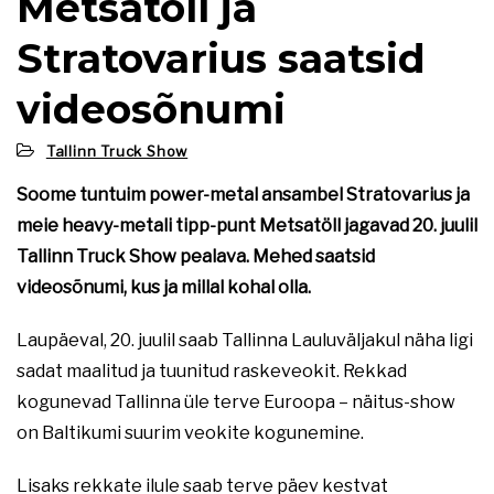
Metsatöll ja
Stratovarius saatsid
videosõnumi
Tallinn Truck Show
Soome tuntuim power-metal ansambel Stratovarius ja
meie heavy-metali tipp-punt Metsatöll jagavad 20. juulil
Tallinn Truck Show pealava. Mehed saatsid
videosõnumi, kus ja millal kohal olla.
Laupäeval, 20. juulil saab Tallinna Lauluväljakul näha ligi
sadat maalitud ja tuunitud raskeveokit. Rekkad
kogunevad Tallinna üle terve Euroopa – näitus-show
on Baltikumi suurim veokite kogunemine.
Lisaks rekkate ilule saab terve päev kestvat