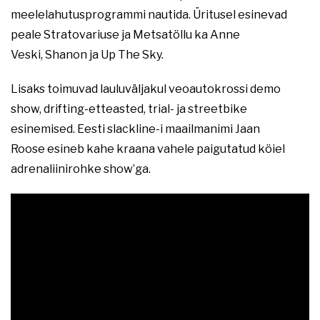
meelelahutusprogrammi nautida. Üritusel esinevad
peale Stratovariuse ja Metsatöllu ka Anne
Veski, Shanon ja Up The Sky.
Lisaks toimuvad lauluväljakul veoautokrossi demo
show, drifting-etteasted, trial- ja streetbike
esinemised. Eesti slackline-i maailmanimi Jaan
Roose esineb kahe kraana vahele paigutatud köiel
adrenaliinirohke show’ga.