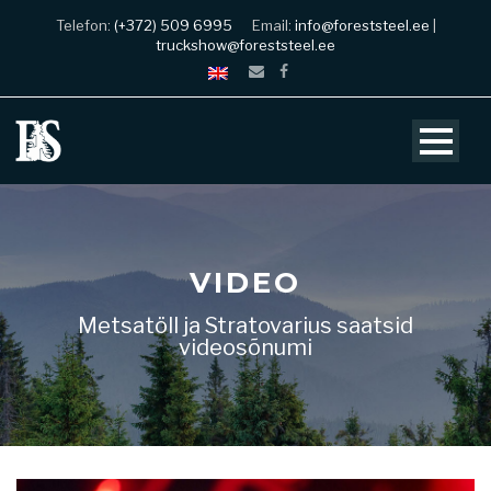
Telefon:
(+372) 509 6995
Email:
info@foreststeel.ee
|
truckshow@foreststeel.ee
VIDEO
Metsatöll ja Stratovarius saatsid
videosõnumi